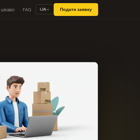
 цікаво
FAQ
Подати заявку
UA