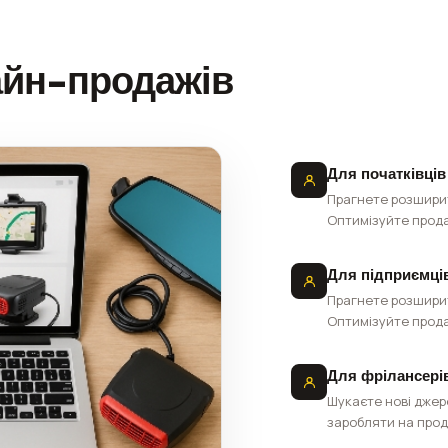
айн-продажів
Для початківців
Прагнете розширит
Оптимізуйте прода
Для підприємці
Прагнете розширит
Оптимізуйте прода
Для фрілансері
Шукаєте нові джер
заробляти на прод