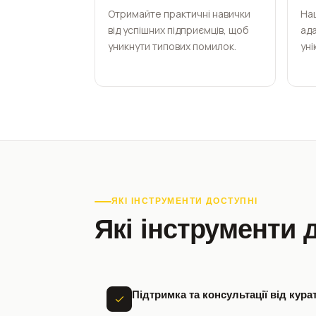
Отримайте практичні навички
На
від успішних підприємців, щоб
ада
уникнути типових помилок.
уні
ЯКІ ІНСТРУМЕНТИ ДОСТУПНІ
Які інструменти 
Підтримка та консультації від кура