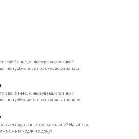
и свій бізнес, мінімізувавши ризики?
жі, не турбуючись про складські запаси!
в
и свій бізнес, мінімізувавши ризики?
жі, не турбуючись про складські запаси!
в
ела доходу, працюючи віддалено? Навчіться
ажах, не виходячи з дому!