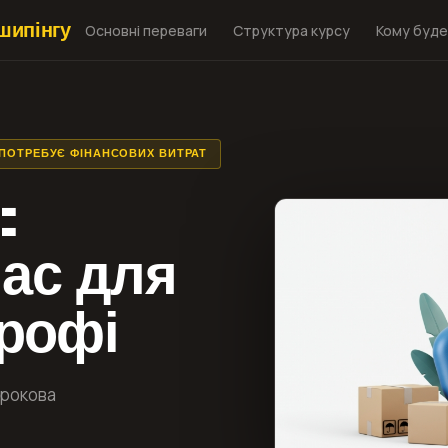
шипінгу
Основні переваги
Структура курсу
Кому буде
 ПОТРЕБУЄ ФІНАНСОВИХ ВИТРАТ
:
ас для
профі
крокова