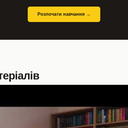
Розпочати навчання →
еріалів