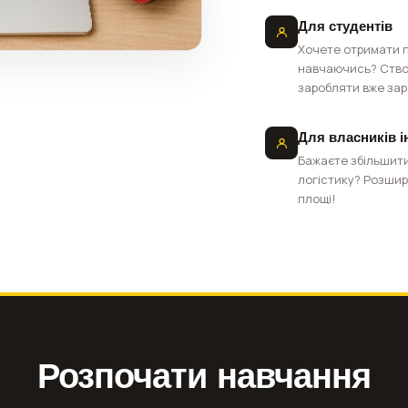
Для студентів
Хочете отримати п
навчаючись? Створ
заробляти вже зар
Для власників і
Бажаєте збільшити
логістику? Розшир
площі!
Розпочати навчання