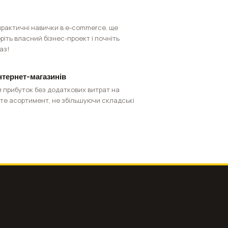
рактичні навички в e-commerce, ще
іть власний бізнес-проект і почніть
аз!
нтернет-магазинів
 прибуток без додаткових витрат на
те асортимент, не збільшуючи складські