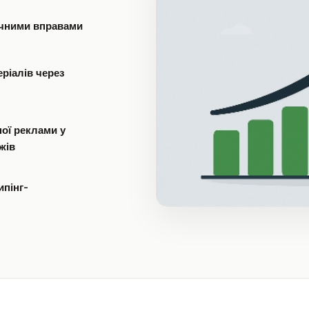
ичними вправами
ріалів через
ної реклами у
жів
ипінг-