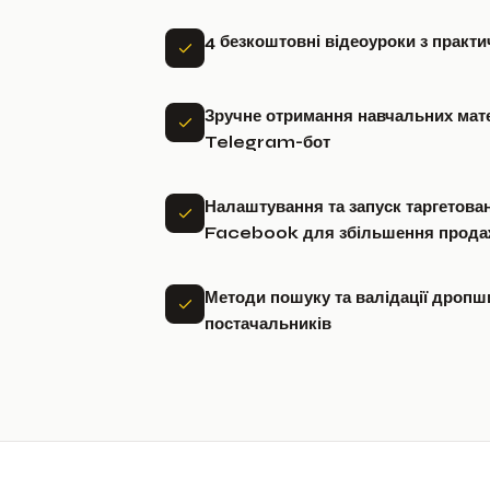
4 безкоштовні відеоуроки з практ
Зручне отримання навчальних мате
Telegram-бот
Налаштування та запуск таргетова
Facebook для збільшення прода
Методи пошуку та валідації дропш
постачальників