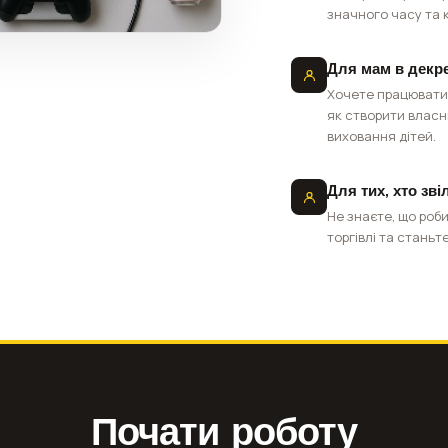
значного часу та 
Для мам в декре
Хочете працювати 
як створити власн
виховання дітей.
Для тих, хто зв
Не знаєте, що роби
торгівлі та стань
Почати роботу