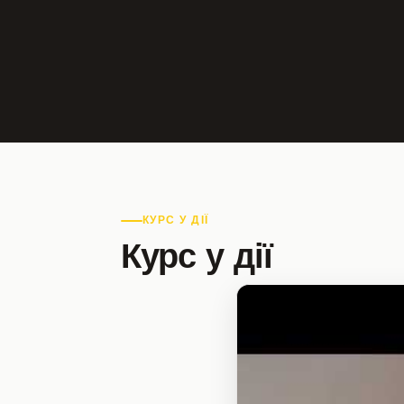
КУРС У ДІЇ
Курс у дії