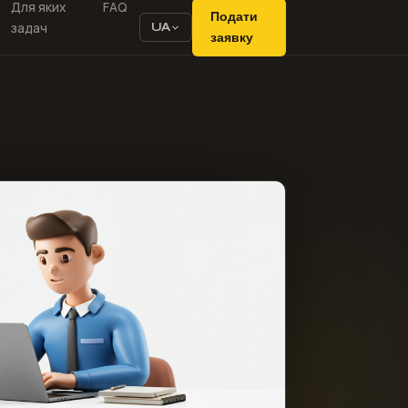
Для яких
FAQ
Подати
задач
UA
заявку