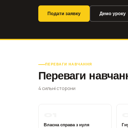
Подати заявку
Демо уроку
ПЕРЕВАГИ НАВЧАННЯ
Переваги навчан
4 сильні сторони
01
Власна справа з нуля
Гн