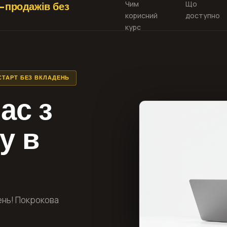
Чим
Що
т-продажів без
корисний
доступно
курс
СТАРТ БЕЗ ВКЛАДЕНЬ
ас з
у в
ень! Покрокова