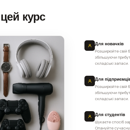
цей курс
Для новачків
Розширюйте свій б
збільшуючи прибут
складські запаси.
Для підприємці
Розширюйте свій б
збільшуючи прибут
складські запаси.
Для студентів
Шукаєте спосіб за
Опануйте сучасну 