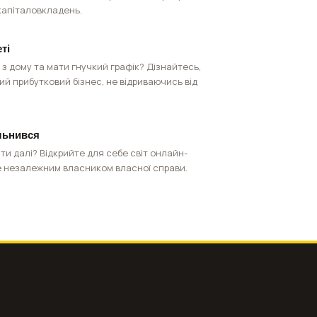
капіталовкладень.
ті
з дому та мати гнучкий графік? Дізнайтесь,
ий прибутковий бізнес, не відриваючись від
ільнився
ти далі? Відкрийте для себе світ онлайн-
те незалежним власником власної справи.