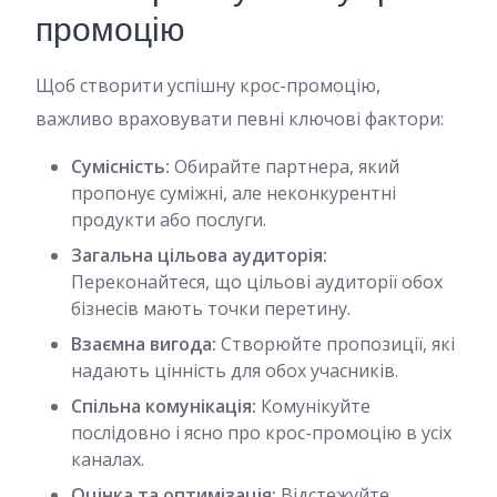
промоцію
Щоб створити успішну крос-промоцію,
важливо враховувати певні ключові фактори:
Сумісність:
Обирайте партнера, який
пропонує суміжні, але неконкурентні
продукти або послуги.
Загальна цільова аудиторія:
Переконайтеся, що цільові аудиторії обох
бізнесів мають точки перетину.
Взаємна вигода:
Створюйте пропозиції, які
надають цінність для обох учасників.
Спільна комунікація:
Комунікуйте
послідовно і ясно про крос-промоцію в усіх
каналах.
Оцінка та оптимізація:
Відстежуйте