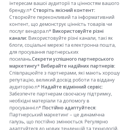
інтересам вашої аудиторії та цінностям вашого
бренду.n*
Створіть якісний контент:
Створюйте переконливий та інформативний
контент, що демонструє цінність товарів чи
послуг вендора.n*
Використовуйте різні
канали:
Використовуйте різні канали, такі як
блоги, соціальні мережі та електронна пошта,
для просування партнерських
посилань.
Секрети успішного партнерського
маркетингу
*
Вибирайте надійних партнерів:
Співпрацюйте з партнерами, які мають хорошу
репутацію, великий досвід роботи та віддану
аудиторію.n*
Надайте відмінний сервіс:
Забезпечте партнерам своєчасну підтримку,
необхідні матеріали та допомогу в
просуванні.n*
Постійно адаптуйтеся:
Партнерський маркетинг – це динамічна
галузь, що постійно змінюється. Регулярно
адаптуйтеся до нових тенденцій та технологій,