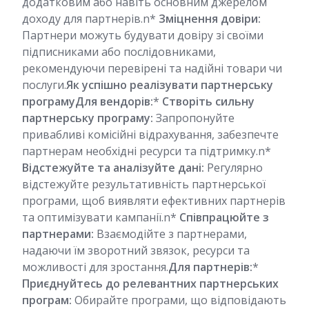
додатковим або навіть основним джерелом
доходу для партнерів.n*
Зміцнення довіри:
Партнери можуть будувати довіру зі своїми
підписниками або послідовниками,
рекомендуючи перевірені та надійні товари чи
послуги.
Як успішно реалізувати партнерську
програму
Для вендорів:
*
Створіть сильну
партнерську програму:
Запропонуйте
привабливі комісійні відрахування, забезпечте
партнерам необхідні ресурси та підтримку.n*
Відстежуйте та аналізуйте дані:
Регулярно
відстежуйте результативність партнерської
програми, щоб виявляти ефективних партнерів
та оптимізувати кампанії.n*
Співпрацюйте з
партнерами:
Взаємодійте з партнерами,
надаючи їм зворотний звязок, ресурси та
можливості для зростання.
Для партнерів:
*
Приєднуйтесь до релевантних партнерських
програм:
Обирайте програми, що відповідають