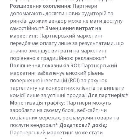
Розширення охоплення:
Партнери
допомагають досягти нових аудиторій та
ринків, до яких вендор може не мати доступу
самостійно.n*
Зменшення витрат на
маркетинг:
Партнерський маркетинг
передбачає оплату лише за результатами, що
значно зменшує витрати на маркетинг
порівняно з традиційною рекламою.n*
Поліпшення показників ROI:
Партнерський
маркетинг забезпечує високий рівень
повернення інвестицій (ROI) за рахунок
таргетингу на конкретних клієнтів та виплати
комісії лише за успішні продажі.
Для партнерів:
*
Монетизація трафіку:
Партнери можуть
заробляти на своєму блозі, веб-сайті чи
соціальних мережах, рекламуючи товари та
послуги вендора.n*
Додатковий дохід:
Партнерський маркетинг може стати