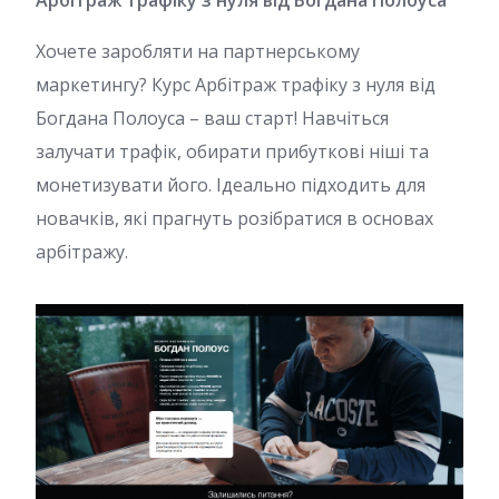
Арбітраж трафіку з нуля від Богдана Полоуса
Хочете заробляти на партнерському
маркетингу? Курс Арбітраж трафіку з нуля від
Богдана Полоуса – ваш старт! Навчіться
залучати трафік, обирати прибуткові ніші та
монетизувати його. Ідеально підходить для
новачків, які прагнуть розібратися в основах
арбітражу.