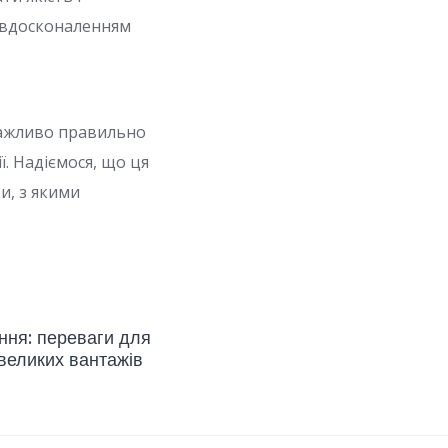
д вдосконаленням
 важливо правильно
ї. Надіємося, що ця
и, з якими
ння: переваги для
великих вантажів