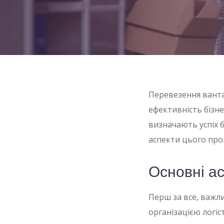
Перевезення ванта
ефективність бізне
визначають успіх б
аспекти цього проц
Основні а
Перш за все, важл
організацією логіс