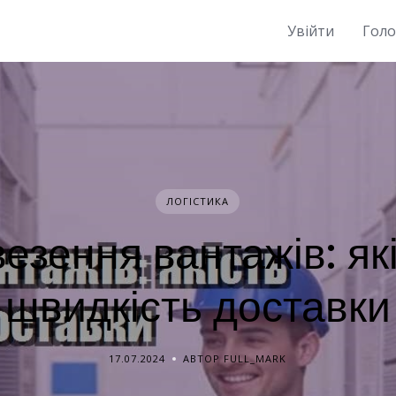
Увійти
Гол
ЛОГІСТИКА
езення вантажів: які
швидкість доставки
17.07.2024
АВТОР FULL_MARK