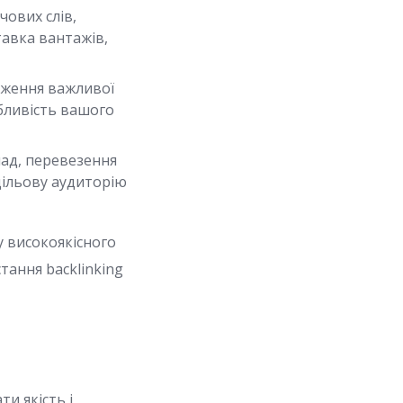
ових слів,
тавка вантажів,
аження важливої
абливість вашого
лад, перевезення
 цільову аудиторію
у високоякісного
тання backlinking
и якість і