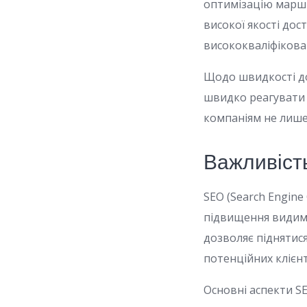
оптимізацію маршр
високої якості дос
висококваліфіковані
Щодо швидкості д
швидко реагувати 
компаніям не лише 
Важливіст
SEO (Search Engine
підвищення видимос
дозволяє піднятис
потенційних клієнт
Основні аспекти S