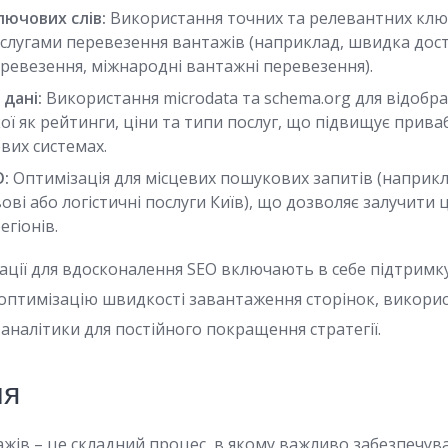
лючових слів:
Використання точних та релевантних ключ
ослугами перевезення вантажів (наприклад, швидка дос
еревезення, міжнародні вантажні перевезення).
дані:
Використання microdata та schema.org для відобр
кої як рейтинги, ціни та типи послуг, що підвищує прив
вих системах.
O:
Оптимізація для місцевих пошукових запитів (наприк
ові або логістичні послуги Київ), що дозволяє залучити
егіонів.
ації для вдосконалення SEO включають в себе підтримк
 оптимізацію швидкості завантаження сторінок, викорис
аналітики для постійного покращення стратегії.
ня
жів – це складний процес, в якому важливо забезпечуват