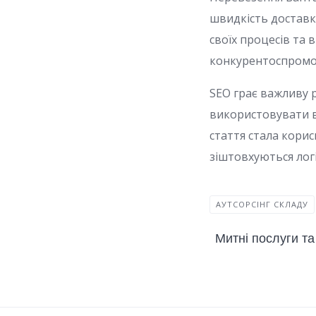
швидкість доставк
своїх процесів та 
конкурентоспромож
SEO грає важливу 
використовувати вс
стаття стала корис
зіштовхуються логі
АУТСОРСІНГ СКЛАДУ
Митні послуги та 