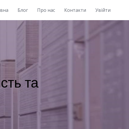
овна
Блог
Про нас
Контакти
Увійти
сть та