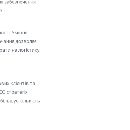
ля забезпечення
 і
сті. Уміння
ачання дозволяє
ати на логістику.
вих клієнтів та
EO стратегія
більшує кількість