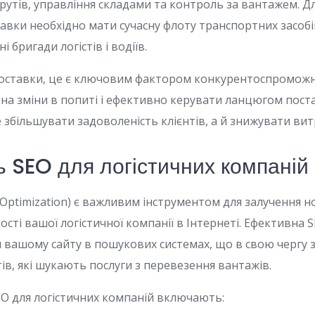
утів, управління складами та контроль за вантажем. Д
тавки необхідно мати сучасну флоту транспортних засобів
 бригади логістів і водіїв.
оставки, це є ключовим фактором конкурентоспроможно
на зміни в попиті і ефективно керувати ланцюгом пост
збільшувати задоволеність клієнтів, а й знижувати витр
ь SEO для логістичних компаній
 Optimization) є важливим інструментом для залучення но
ті вашої логістичної компанії в Інтернеті. Ефективна S
я вашому сайту в пошукових системах, що в свою чергу з
ів, які шукають послуги з перевезення вантажів.
EO для логістичних компаній включають: