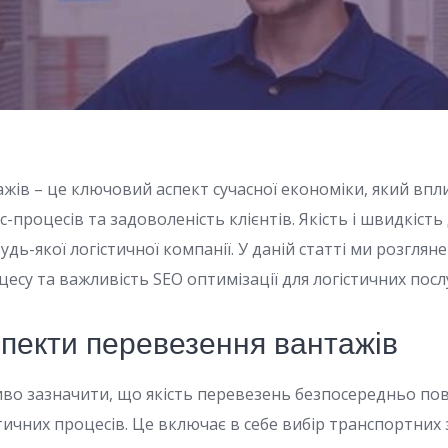
жів – це ключовий аспект сучасної економіки, який впл
с-процесів та задоволеність клієнтів. Якість і швидкіст
удь-якої логістичної компанії. У даній статті ми розглян
есу та важливість SEO оптимізації для логістичних послу
спекти перевезення вантажів
иво зазначити, що якість перевезень безпосередньо пов
тичних процесів. Це включає в себе вибір транспортних 