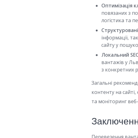
Оптимізація к
повязаних з п
логістика та п
Структуровані 
інформації, та
сайту у пошуко
Локальний SE
вантажів у Льв
з конкретних р
Загальні рекоменд
контенту на сайті,
та моніторинг веб-
Заключен
Перевезення ванта