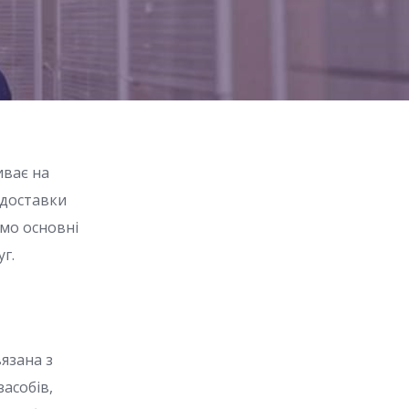
иває на
ь доставки
емо основні
г.
язана з
засобів,