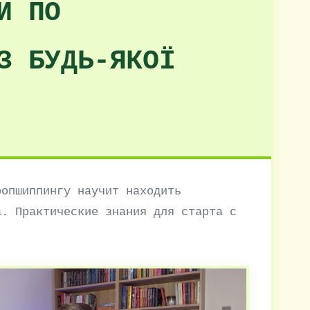
И ПО
З БУДЬ-ЯКОЇ
ропшиппингу научит находить
а. Практические знания для старта с