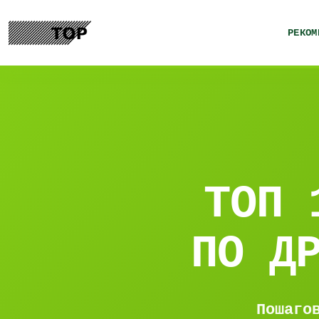
РЕКОМ
ТОП 
ПО Д
Пошаго