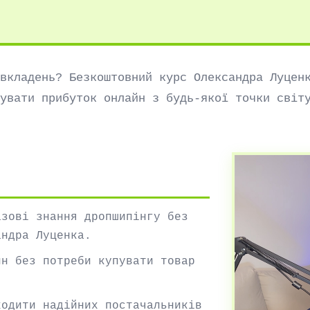
вкладень? Безкоштовний курс Олександра Луцен
увати прибуток онлайн з будь-якої точки світ
азові знання дропшипінгу без
андра Луценка.
йн без потреби купувати товар
ходити надійних постачальників