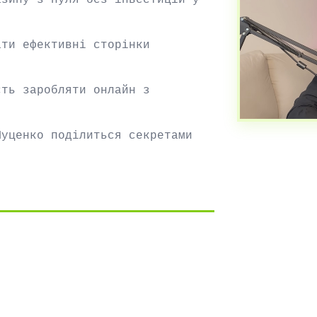
азину з нуля без інвестицій у
ати ефективні сторінки
сть заробляти онлайн з
Луценко поділиться секретами