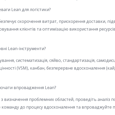
еваги Lean для логістики?
безпечує скорочення витрат, прискорення доставки, під
вування клієнтів та оптимізацію використання ресурсів
овні Lean-інструменти?
ування, систематизація, сяйво, стандартизація, самодис
цінності (VSM), канбан, безперервне вдосконалення (кай
почати впровадження Lean?
 з визначення проблемних областей, проведіть аналіз п
те команду до процесу вдосконалення та впроваджуйте п