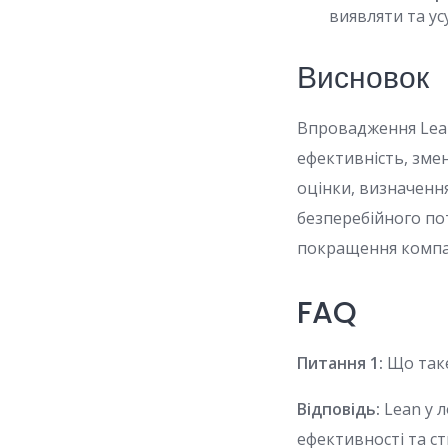
виявляти та ус
Висновок
Впровадження Lean
ефективність, зме
оцінки, визначення
безперебійного по
покращення компан
FAQ
Питання 1:
Що таке
Відповідь:
Lean у л
ефективності та ст