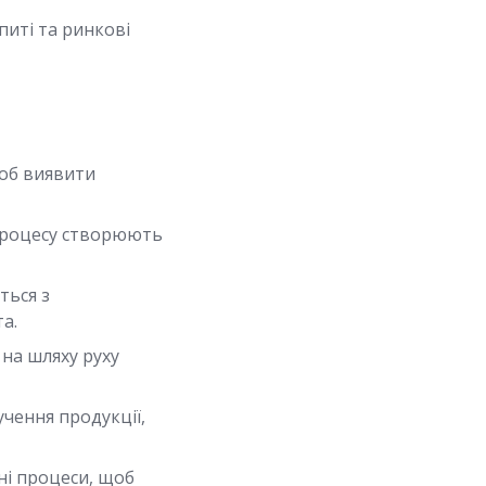
иті та ринкові
щоб виявити
 процесу створюють
ться з
а.
на шляху руху
чення продукції,
ні процеси, щоб