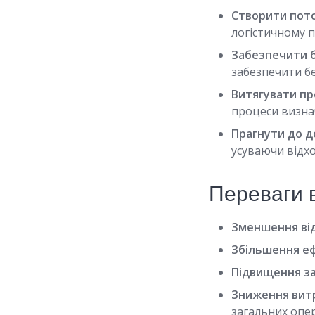
Створити пото
логістичному п
Забезпечити б
забезпечити б
Витягувати пр
процеси визна
Прагнути до д
усуваючи відхо
Переваги 
Зменшення від
Збільшення еф
Підвищення за
Зниження вит
загальних опе