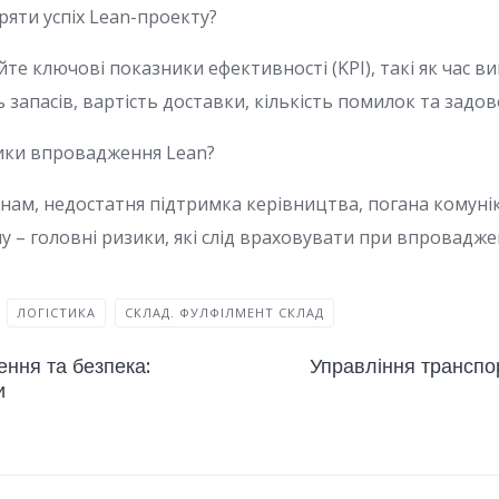
ряти успіх Lean-проекту?
е ключові показники ефективності (KPI), такі як час в
 запасів, вартість доставки, кількість помилок та задово
ики впровадження Lean?
нам, недостатня підтримка керівництва, погана комунік
 – головні ризики, які слід враховувати при впроваджен
ЛОГІСТИКА
СКЛАД. ФУЛФІЛМЕНТ СКЛАД
ння та безпека:
Управління транспо
и