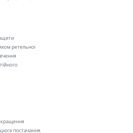
ращити
яхом ретельної
печення
тійного
покращення
нцюга постачання.