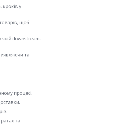
 кроків у
товарів, щоб
и якій downstream-
виявляючи та
чному процесі.
доставки.
ів.
тратах та