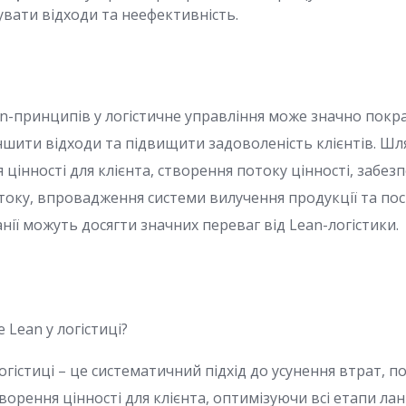
увати відходи та неефективність.
-принципів у логістичне управління може значно пок
ншити відходи та підвищити задоволеність клієнтів. Шл
 цінності для клієнта, створення потоку цінності, забез
току, впровадження системи вилучення продукції та пос
ії можуть досягти значних переваг від Lean-логістики.
 Lean у логістиці?
огістиці – це систематичний підхід до усунення втрат, 
ворення цінності для клієнта, оптимізуючи всі етапи ла