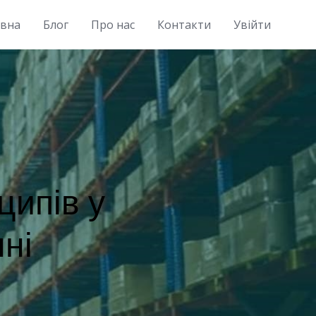
овна
Блог
Про нас
Контакти
Увійти
ипів у
ні