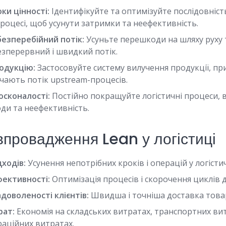
ки цінності:
Ідентифікуйте та оптимізуйте послідовність
роцесі, щоб усунути затримки та неефективність.
езперебійний потік:
Усуньте перешкоди на шляху руху 
езперервний і швидкий потік.
одукцію:
Застосовуйте систему вилучення продукції, пр
чають потік upstream-процесів.
осконалості:
Постійно покращуйте логістичні процеси, 
ди та неефективність.
впровадження Lean у логістиці
ходів:
Усунення непотрібних кроків і операцій у логісти
ективності:
Оптимізація процесів і скорочення циклів 
доволеності клієнтів:
Швидша і точніша доставка товар
рат:
Економія на складських витратах, транспортних ви
раційних витратах.