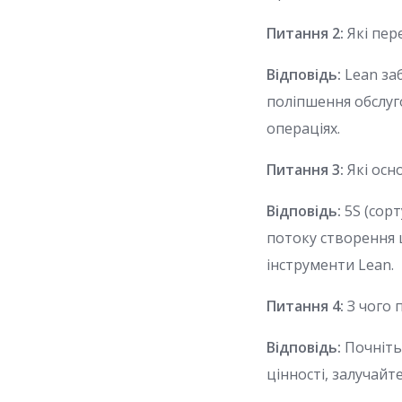
Питання 2:
Які пер
Відповідь:
Lean за
поліпшення обслуго
операціях.
Питання 3:
Які осн
Відповідь:
5S (сорт
потоку створення 
інструменти Lean.
Питання 4:
З чого 
Відповідь:
Почніть
цінності, залучай