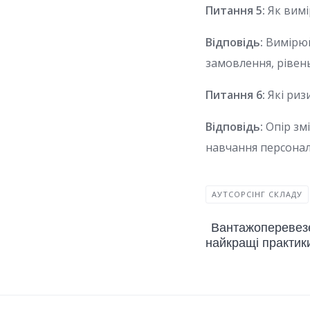
Питання 5:
Як вимі
Відповідь:
Вимірюйт
замовлення, рівень
Питання 6:
Які риз
Відповідь:
Опір змі
навчання персоналу
АУТСОРСІНГ СКЛАДУ
Вантажоперевезе
найкращі практик