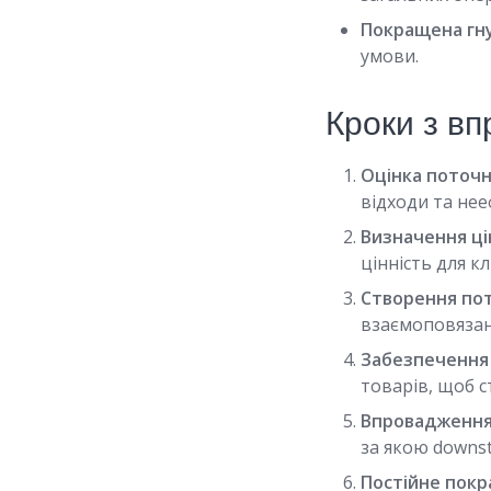
Покращена гну
умови.
Кроки з вп
Оцінка поточн
відходи та нее
Визначення цін
цінність для кл
Створення пот
взаємоповязани
Забезпечення 
товарів, щоб 
Впровадження 
за якою downs
Постійне пок