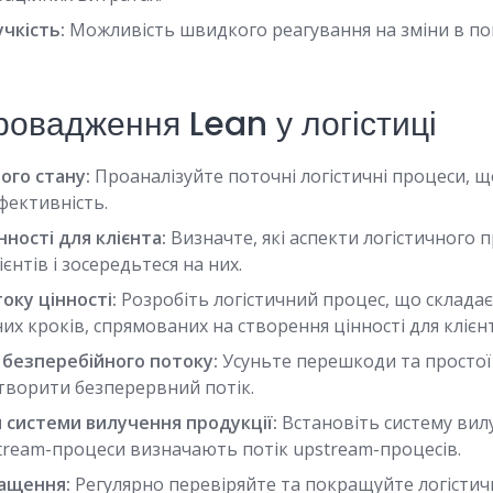
чкість:
Можливість швидкого реагування на зміни в поп
ровадження Lean у логістиці
ого стану:
Проаналізуйте поточні логістичні процеси, 
фективність.
ності для клієнта:
Визначте, які аспекти логістичного
ієнтів і зосередьтеся на них.
оку цінності:
Розробіть логістичний процес, що складає
х кроків, спрямованих на створення цінності для клієнт
безперебійного потоку:
Усуньте перешкоди та простої 
створити безперервний потік.
системи вилучення продукції:
Встановіть систему вилу
tream-процеси визначають потік upstream-процесів.
ращення:
Регулярно перевіряйте та покращуйте логістич