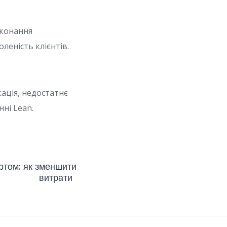
иконання
леність клієнтів.
ація, недостатнє
ні Lean.
ртом: як зменшити
витрати