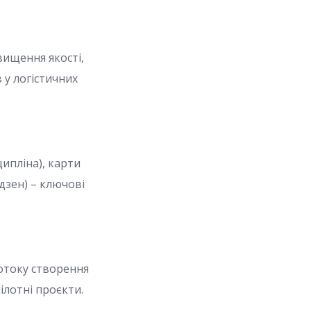
вищення якості,
 у логістичних
ципліна), карти
дзен) – ключові
отоку створення
ілотні проєкти.