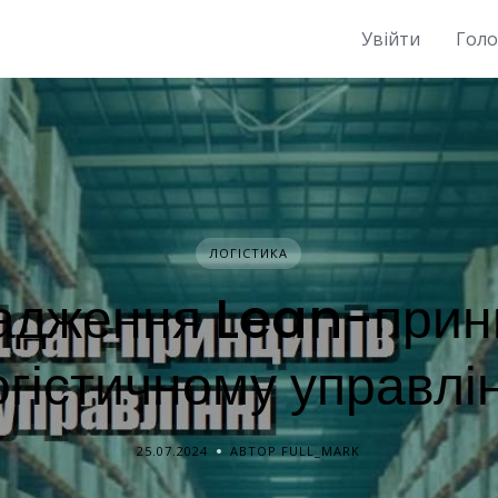
Увійти
Гол
ЛОГІСТИКА
адження Lean-принц
огістичному управлін
25.07.2024
АВТОР FULL_MARK