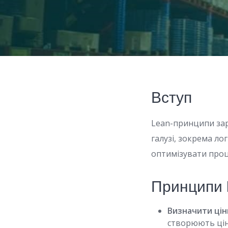
Вступ
Lean-принципи заро
галузі, зокрема ло
оптимізувати проц
Принципи L
Визначити цінн
створюють цінн