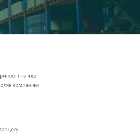
илося і на інші
воляє компаніям
.
 процесу