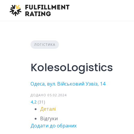
Skip
to
content
ЛОГІСТИКА
KolesoLogistics
Одеса, вул. Військовий Узвіз, 14
ДОДАНО 05.02.2024
4,2
(31)
Деталі
Відгуки
Додати до обраних