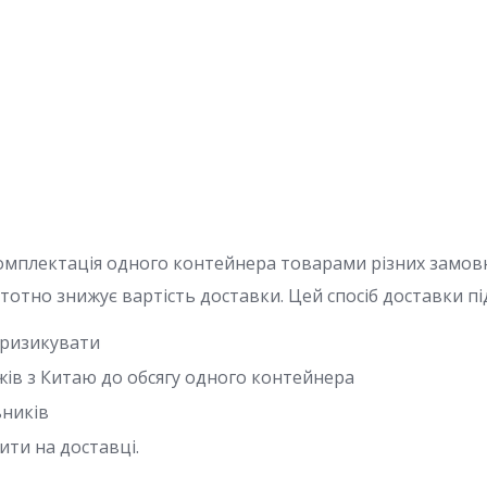
омплектація одного контейнера товарами різних замовни
стотно знижує вартість доставки. Цей спосіб доставки пі
е ризикувати
ажів з Китаю до обсягу одного контейнера
ьників
ити на доставці.