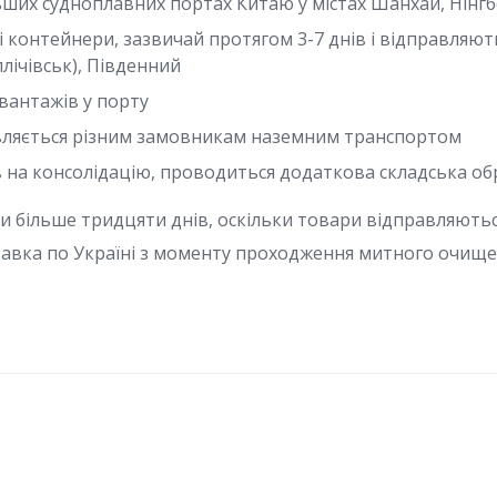
ьших судноплавних портах Китаю у містах Шанхай, Нінгб
ні контейнери, зазвичай протягом 3-7 днів і відправляют
ллічівськ), Південний
вантажів у порту
вляється різним замовникам наземним транспортом
в на консолідацію, проводиться додаткова складська об
хи більше тридцяти днів, оскільки товари відправляют
ставка по Україні з моменту проходження митного очищен