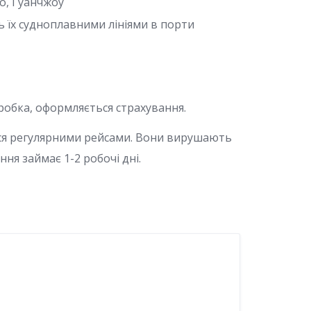
о, Гуанчжоу
ь їх судноплавними лініями в порти
робка, оформляється страхування.
ься регулярними рейсами. Вони вирушають
ня займає 1-2 робочі дні.