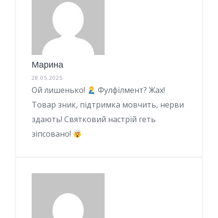
Марина
28.05.2025
Ой лишенько!
Фулфілмент? Жах!
Товар зник, підтримка мовчить, нерви
здають! Святковий настрій геть
зіпсовано!