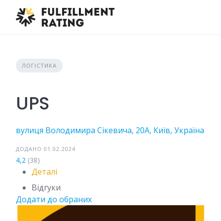
Skip
to
content
ЛОГІСТИКА
UPS
вулиця Володимира Сікевича, 20А, Київ, Україна
ДОДАНО 01.02.2024
4,2
(38)
Деталі
Відгуки
Додати до обраних