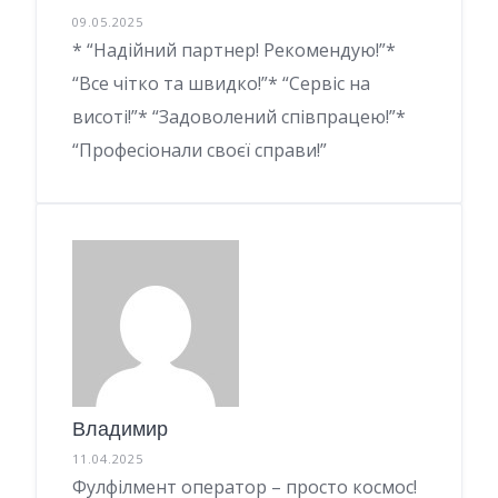
09.05.2025
* “Надійний партнер! Рекомендую!”*
“Все чітко та швидко!”* “Сервіс на
висоті!”* “Задоволений співпрацею!”*
“Професіонали своєї справи!”
Владимир
11.04.2025
Фулфілмент оператор – просто космос!