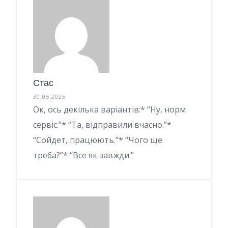
Стас
30.05.2025
Ок, ось декілька варіантів:* “Ну, норм
сервіс.”* “Та, відправили вчасно.”*
“Сойдет, працюють.”* “Чого ще
треба?”* “Все як завжди.”